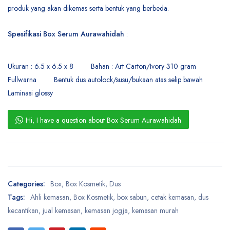
produk yang akan dikemas serta bentuk yang berbeda.
Spesifikasi Box Serum Aurawahidah
:
Ukuran : 6.5 x 6.5 x 8
Bahan : Art Carton/Ivory 310 gram
Fullwarna
Bentuk dus autolock/susu/bukaan atas selip bawah
Laminasi glossy
Hi, I have a question about Box Serum Aurawahidah
Categories:
Box
,
Box Kosmetik
,
Dus
Tags:
Ahli kemasan
,
Box Kosmetik
,
box sabun
,
cetak kemasan
,
dus
kecantikan
,
jual kemasan
,
kemasan jogja
,
kemasan murah