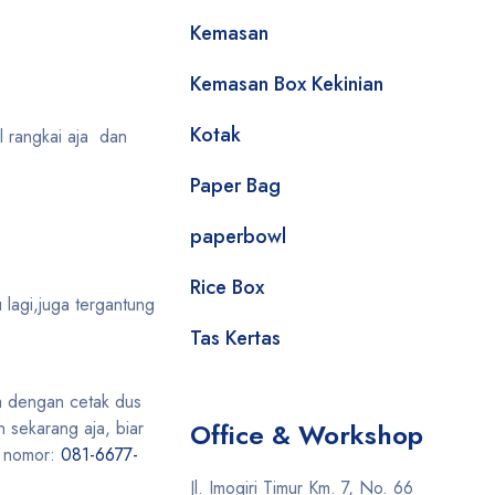
Kemasan
Kemasan Box Kekinian
Kotak
al rangkai aja dan
Paper Bag
paperbowl
Rice Box
 lagi,juga tergantung
Tas Kertas
a dengan cetak dus
 sekarang aja, biar
Office & Workshop
i nomor:
081-6677-
Jl. Imogiri Timur Km. 7, No. 66