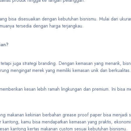
litas produk hingga ke tangan pelanggan.
 yang bisa disesuaikan dengan kebutuhan bisnismu. Mulai dari ukuran
muanya tersedia dengan harga terjangkau.
ian?
etapi juga strategi branding. Dengan kemasan yang menarik, bisni
erung mengingat merek yang memiliki kemasan unik dan berkualitas.
memberikan kesan lebih ramah lingkungan dan premium. Ini bisa me
ng makanan kekinian berbahan grease proof paper bisa menjadi so
er kantong, kamu bisa mendapatkan kemasan yang praktis, ekonomi
san kantong kertas makanan custom sesuai kebutuhan bisnismu.