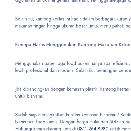
digunakan untuk mengemas makanan, sehingga menjaga kua
Selain itu, kantong kertas ini hadir dalam berbagai ukuran
makanan ringan hingga ukuran besar untuk menu paket, se
Kenapa Harus Menggunakan Kantong Makanan Kekin
Menggunakan paper bga food bukan hanya soal efisiensi, t
lebih profesional dan modern. Selain itu, pelanggan cend
Jika dibandingkan dengan kemasan plastik, kantong kertas 
untuk bisnismu.
Sudah siap meningkatkan kualitas kemasan bisnismu? Kanto
bisnis fast food kamu. Dengan harga mulai dari 500-an p
Hubungi kami sekarang juga di
0811-264-8980
untuk meme