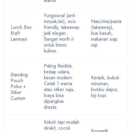
warna.
Fungsional (anti-
minyak/air), eco-
Nasi/mie/pasta
Lunch Box
friendly, takeaway
(takeaway),
Kraft
jadi elegan.
kue basah,
Laminasi
Sangat worth it
makanan siap
untuk bisnis
saji.
kuliner.
Paling flexible,
kedap udara,
Standing
kesan modern.
Keripik, bubuk
Pouch
Cetak 1 warna
minuman,
Polos +
atau stiker saja,
bumbu dapur,
Stiker
biaya bisa
biji kopi.
Custom
dipangkas
drastis.
Kokoh tapi mudah
dirakit, cocok
Kosmetik,