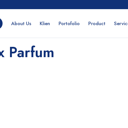
About Us
Klien
Portofolio
Product
Servic
x Parfum