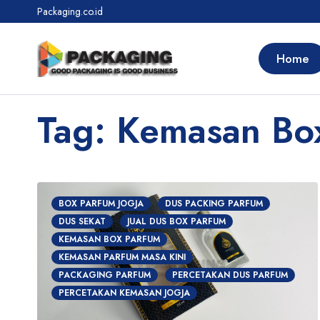
Packaging.co.id
Home
Tag: Kemasan Bo
BOX PARFUM JOGJA
DUS PACKING PARFUM
DUS SEKAT
JUAL DUS BOX PARFUM
KEMASAN BOX PARFUM
KEMASAN PARFUM MASA KINI
PACKAGING PARFUM
PERCETAKAN DUS PARFUM
PERCETAKAN KEMASAN JOGJA