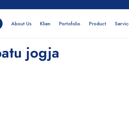
About Us
Klien
Portofolio
Product
Servic
atu jogja