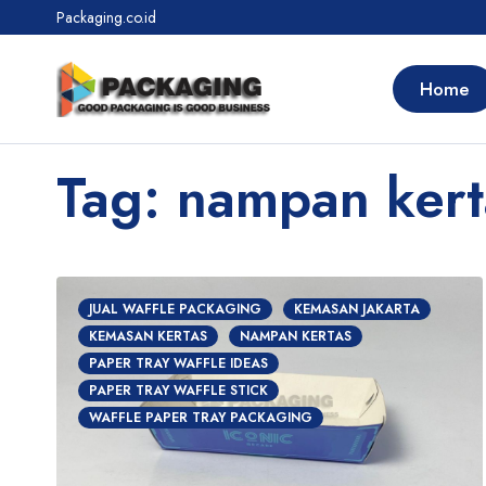
Packaging.co.id
Home
Tag: nampan kert
JUAL WAFFLE PACKAGING
KEMASAN JAKARTA
KEMASAN KERTAS
NAMPAN KERTAS
PAPER TRAY WAFFLE IDEAS
PAPER TRAY WAFFLE STICK
WAFFLE PAPER TRAY PACKAGING