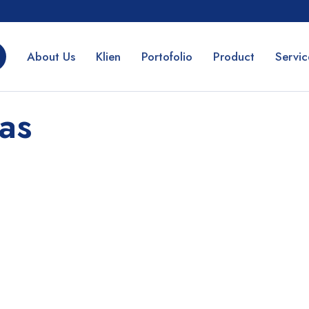
About Us
Klien
Portofolio
Product
Servic
as