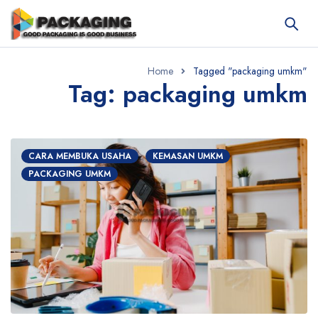
Home
Tagged "packaging umkm"
Tag: packaging umkm
CARA MEMBUKA USAHA
KEMASAN UMKM
PACKAGING UMKM