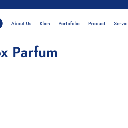
About Us
Klien
Portofolio
Product
Servic
ox Parfum