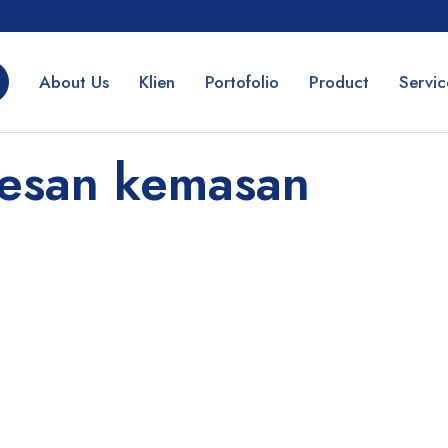
About Us
Klien
Portofolio
Product
Servic
pesan kemasan