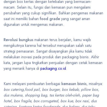
dengan box kertas dengan ketebalan yang bermacam-
macam. Selain itu, fungsi dari kemasan pun mengalami
perubahan yang cukup signifikan. Bahkan pengemas makanan
saat ini memiliki bahan
food grade
yang sangat aman
digunakan untuk mengemas makanan.
Revolusi bungkus
makanan terus berjalan, kamu wajib
mengikutinya karena hal tersebut merupakan salah satu
strategi pemasaran. Sangat disayangkan jika kamu tidak
melakukan inovasi pada produk dan packaging bisnis. Akhir
kata, jangan lupa tingkatkan penjualan dengan cetak kemasan
yang menarik hanya di
packaging.co.id
.
Kami melayani pembuatan berbagai
kemasan bisnis
, misalnya:
box catering,food pail, box burger, box kebab, pillow box,
dus mukena, shopping bag, tas kertas oleh-oleh, paper bag
hotel, box fragile, box corrugated, box kue, box nasi, dus
catering, kantong kertas foodgrade, dus bakery, dus tahu