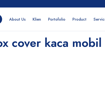
About Us
Klien
Portofolio
Product
Servic
ox cover kaca mobil